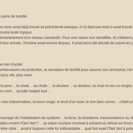
 paire de lunette.
e lame avait déjà trouvé sa précédente planque, il n'y était pas mais il avait trouvé c
é contre toute logique.
 démantelement d'un réseau clandestin. Pour une raison non identifiée, ils n'étaient 
 leur arrivée, l'homme avait encore disparu. Il avait alors été décidé de suivre les 
une mer d'acide.
s combinaisons de protection, la sensation de facilité pour assurer son anonymat, l'en
plus vifs, plus vrais.
peur ... la chute ... sa chute .... la douleur ... sa douleur, sa chair et ses os rong
 nom ... sa lutte malgré tout ...
voix indicernables, la lueur rouge, le bruit d'un laser, le son bien connu ... c'était un
émarrage de l'initialisation du système ... la force, la résistance, transcendance au d
anlable envers l'Oeil Vert ? ... sa vision oculaire montrait à présent sa cellule au fond 
e cible ... avait-il toujours cette foi inébranlable ... quel but avait l'Oeil Vert à p