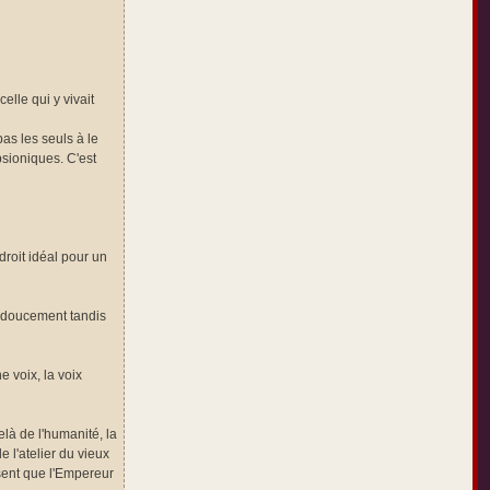
elle qui y vivait
pas les seuls à le
psioniques. C'est
droit idéal pour un
és doucement tandis
e voix, la voix
elà de l'humanité, la
de l'atelier du vieux
résent que l'Empereur