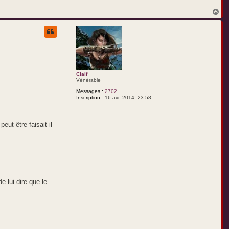
H
a
u
t
Cialf
Vénérable
Messages :
2702
Inscription :
16 avr. 2014, 23:58
eut-être faisait-il
 lui dire que le