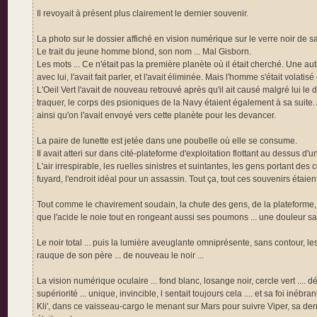
Il revoyait à présent plus clairement le dernier souvenir.
La photo sur le dossier affiché en vision numérique sur le verre noir de sa
Le trait du jeune homme blond, son nom ... Mal Gisborn.
Les mots ... Ce n'était pas la première planète où il était cherché. Une autr
avec lui, l'avait fait parler, et l'avait éliminée. Mais l'homme s'était volatis
L'Oeil Vert l'avait de nouveau retrouvé après qu'il ait causé malgré lui le
traquer, le corps des psioniques de la Navy étaient également à sa suite. A
ainsi qu'on l'avait envoyé vers cette planète pour les devancer.
La paire de lunette est jetée dans une poubelle où elle se consume.
Il avait atteri sur dans cité-plateforme d'exploitation flottant au dessus d'
L'air irrespirable, les ruelles sinistres et suintantes, les gens portant de
fuyard, l'endroit idéal pour un assassin. Tout ça, tout ces souvenirs étaient 
Tout comme le chavirement soudain, la chute des gens, de la plateforme, la 
que l'acide le noie tout en rongeant aussi ses poumons ... une douleur sans
Le noir total ... puis la lumière aveuglante omniprésente, sans contour, les 
rauque de son père ... de nouveau le noir ...
La vision numérique oculaire ... fond blanc, losange noir, cercle vert .... d
supériorité ... unique, invincible, l sentait toujours cela .... et sa foi inébr
Kli', dans ce vaisseau-cargo le menant sur Mars pour suivre Viper, sa dernièr