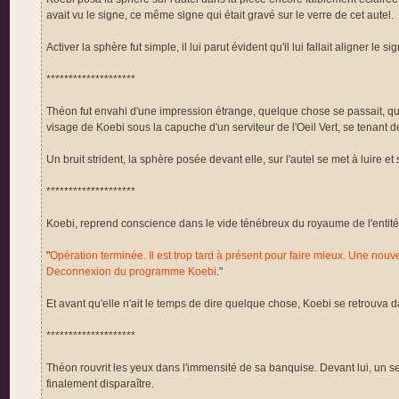
avait vu le signe, ce même signe qui était gravé sur le verre de cet autel.
Activer la sphère fut simple, il lui parut évident qu'il lui fallait aligner le 
********************
Théon fut envahi d'une impression étrange, quelque chose se passait, quelq
visage de Koebi sous la capuche d'un serviteur de l'Oeil Vert, se tenant de
Un bruit strident, la sphère posée devant elle, sur l'autel se met à luire et
********************
Koebi, reprend conscience dans le vide ténébreux du royaume de l'entité à 
"
Opération terminée. Il est trop tard à présent pour faire mieux. Une nouve
Deconnexion du programme Koebi
."
Et avant qu'elle n'ait le temps de dire quelque chose, Koebi se retrouva 
********************
Théon rouvrit les yeux dans l'immensité de sa banquise. Devant lui, un seul 
finalement disparaître.