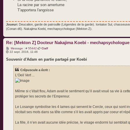
La racine par son amertume
T'apportera l'angoisse
Joueur:
Deucalion, garde de patrouille (Légendes de la garde). Iontaise Sul, chasseus
(Conan d6). Nakajima Koebi, mechapsychologue (Mekton Z).
Re: [Mekton Z] Docteur Nakajima Koebi - mechapsychologue
M
Message : # 55442
Cialf
e
22 sept. 2016, 11:46
s
s
Souvenir d'Adam en partie partagé par Koebi
a
g
e
Crépuscule a écrit :
L’Oeil Vert ...
Même si c’était flou, Adam avait le sentiment qu’il avait voué sa vie à cet
protéger les secrets de l’Empereur.
Le Losange symbolise les 4 lames qui servent le Cercle, ceux qui sont ins
récitait ses mots dans sa tête comme s’il les avait appris par coeur et rép
La fille, il n’en avait aucune idée précise, le visage endormi lui semblait 