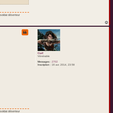
soldat déserteur
H
a
u
t
Cialf
Vénérable
Messages :
2702
Inscription :
16 avr. 2014, 23:58
soldat déserteur