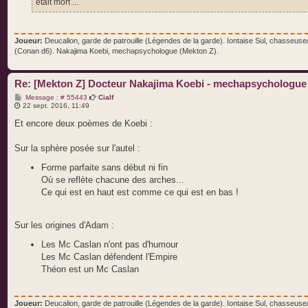
était mort ...
Joueur:
Deucalion, garde de patrouille (Légendes de la garde). Iontaise Sul, chasseus
(Conan d6). Nakajima Koebi, mechapsychologue (Mekton Z).
Re: [Mekton Z] Docteur Nakajima Koebi - mechapsychologue
M
Message : # 55443
Cialf
e
22 sept. 2016, 11:49
s
s
Et encore deux poèmes de Koebi :
a
g
e
Sur la sphère posée sur l'autel :
Forme parfaite sans début ni fin
Où se reflète chacune des arches...
Ce qui est en haut est comme ce qui est en bas !
Sur les origines d'Adam :
Les Mc Caslan n'ont pas d'humour
Les Mc Caslan défendent l'Empire
Théon est un Mc Caslan
Joueur:
Deucalion, garde de patrouille (Légendes de la garde). Iontaise Sul, chasseus