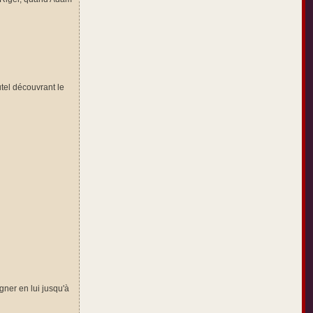
utel découvrant le
égner en lui jusqu'à