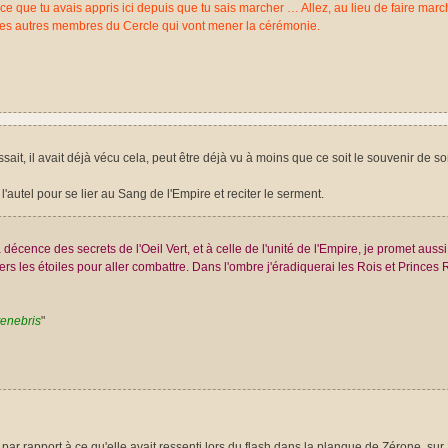
t ce que tu avais appris ici depuis que tu sais marcher … Allez, au lieu de faire marc
 les autres membres du Cercle qui vont mener la cérémonie.
issait, il avait déjà vécu cela, peut être déjà vu à moins que ce soit le souvenir de s
l'autel pour se lier au Sang de l'Empire et reciter le serment.
cence des secrets de l'Oeil Vert, et à celle de l'unité de l'Empire, je promet aussi
vers les étoiles pour aller combattre. Dans l'ombre j'éradiquerai les Rois et Princes
tenebris
"
 par rapport à ce qu'elle avait ressenti lors du flash dans la planque de Zérone, s