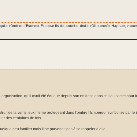
e/guide (Ombres d'Esteren). Eccomar fils de Lucterios, druide (Oikoumenè). Haytham, voleur/
te organisation, qu’il avait été éduqué depuis son enfance dans ce lieu secret pour le
truit de la vérité, eux même protégeant dans l’ombre l’Empereur symbolisé par le B
éter des centaines de fois
quelque peu familier mais il ne parvenait pas à se rappeler d’elle.