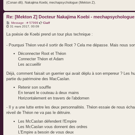
(Conan d6). Nakajima Koebi, mechapsychologue (Mekton Z).
Re: [Mekton Z] Docteur Nakajima Koebi - mechapsychologue
M
Message : # 57999
Cialf
e
31 mars 2017, 00:09
s
s
La poésie de Koebi prend un tour plus technique :
a
g
e
- Pourquoi Théon veut-il sortir de Root ? Cela me dépasse. Mais nous so
Déconnecter Root et Théon
Connecter Théon et Adam
Les accueillir
Déjà, comment faisait un guerrier qui avait déplu à son empereur ? Les humai
partie du patrimoine des MacCaslan.
Retenir son souffle
En tenant le couteau à deux mains
Horizontalement en travers de l'abdomen
- Il y a une lutte entre les deux personnalités. Théon essaie de nous éc
réveil de Théon ne va pas le détruire.
Les McCaslan défendent l'Empire
Les McCaslan vous donnent des ordres
L'Empire a besoin de vous deux