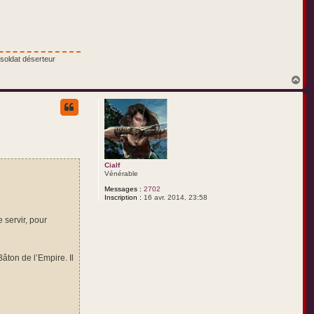
soldat déserteur
H
a
u
t
Cialf
Vénérable
Messages :
2702
Inscription :
16 avr. 2014, 23:58
 servir, pour
âton de l’Empire. Il