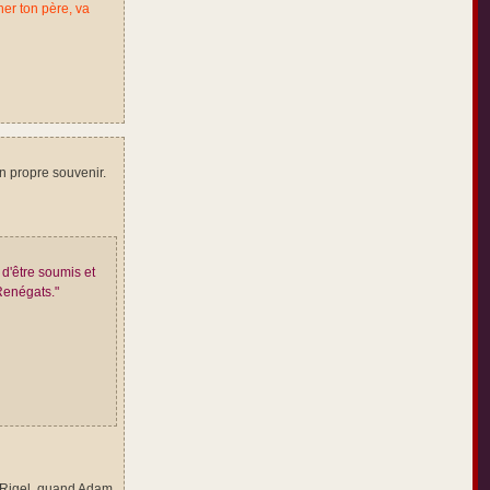
her ton père, va
on propre souvenir.
 d'être soumis et
 Renégats."
ur Rigel, quand Adam