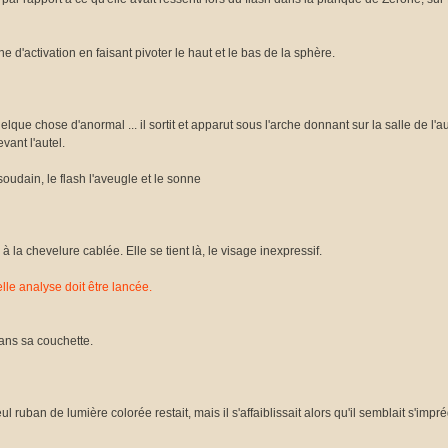
signe d'activation en faisant pivoter le haut et le bas de la sphère.
ue chose d'anormal ... il sortit et apparut sous l'arche donnant sur la salle de l'a
vant l'autel.
 soudain, le flash l'aveugle et le sonne
la chevelure cablée. Elle se tient là, le visage inexpressif.
lle analyse doit être lancée.
dans sa couchette.
ruban de lumière colorée restait, mais il s'affaiblissait alors qu'il semblait s'impr