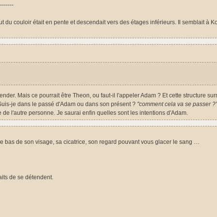
-------
du couloir était en pente et descendait vers des étages inférieurs. Il semblait à Ko
er. Mais ce pourrait être Theon, ou faut-il l'appeler Adam ? Et cette structure su
 Suis-je dans le passé d'Adam ou dans son présent ?
"comment cela va se passer ?
de l'autre personne. Je saurai enfin quelles sont les intentions d'Adam.
t le bas de son visage, sa cicatrice, son regard pouvant vous glacer le sang …
aits de se détendent.