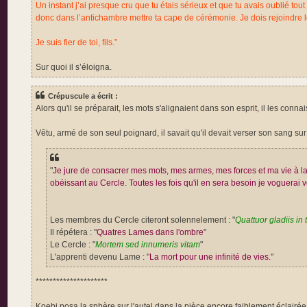
Un instant j’ai presque cru que tu étais sérieux et que tu avais oublié tou
donc dans l’antichambre mettre ta cape de cérémonie. Je dois rejoindre
Je suis fier de toi, fils.”
Sur quoi il s’éloigna.
Crépuscule a écrit :
Alors qu'il se préparait, les mots s'alignaient dans son esprit, il les conna
Vêtu, armé de son seul poignard, il savait qu'il devait verser son sang sur 
"
Je jure de consacrer mes mots, mes armes, mes forces et ma vie à la dé
obéissant au Cercle. Toutes les fois qu'il en sera besoin je voguerai 
Les membres du Cercle citeront solennelement : "
Quattuor gladiis in 
Il répétera : "
Quatres Lames dans l'ombre
"
Le Cercle : "
Mortem sed innumeris vitam
"
L'apprenti devenu Lame : "
La mort pour une infinité de vies.
"
*********************
Koebi posa la sphère sur l'autel dans la pièce encore faiblement éclairée