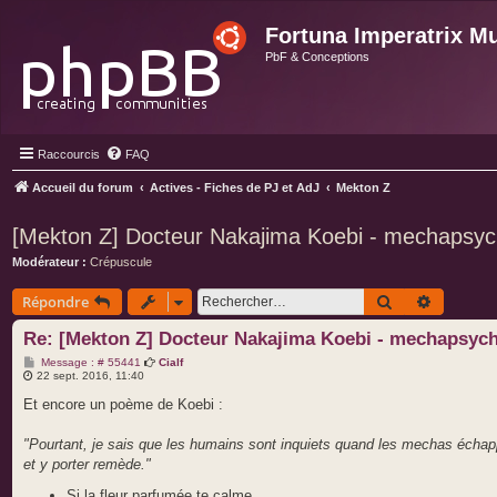
Fortuna Imperatrix M
PbF & Conceptions
Raccourcis
FAQ
Accueil du forum
Actives - Fiches de PJ et AdJ
Mekton Z
[Mekton Z] Docteur Nakajima Koebi - mechapsy
Modérateur :
Crépuscule
Rechercher
Recherch
Répondre
Re: [Mekton Z] Docteur Nakajima Koebi - mechapsyc
M
Message : # 55441
Cialf
e
22 sept. 2016, 11:40
s
s
Et encore un poème de Koebi :
a
g
e
"Pourtant, je sais que les humains sont inquiets quand les mechas échappe
et y porter remède."
Si la fleur parfumée te calme,