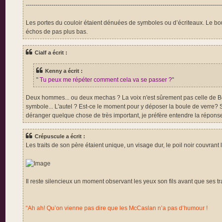
---------------------------------------------------------------------------------------------------
Les portes du couloir étaient dénuées de symboles ou d’écriteaux. Le bout 
échos de pas plus bas.
Cialf a écrit :
Kenny a écrit :
"
Tu peux me répéter comment cela va se passer ?
"
Deux hommes... ou deux mechas ? La voix n'est sûrement pas celle de Bend
symbole... L'autel ? Est-ce le moment pour y déposer la boule de verre?
déranger quelque chose de très important, je préfère entendre la réponse 
Crépuscule a écrit :
Les traits de son père étaient unique, un visage dur, le poil noir couvran
Il reste silencieux un moment observant les yeux son fils avant que ses tr
“Ah ah! Qu’on vienne pas dire que les McCaslan n’a pas d’humour !