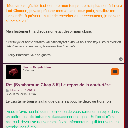
"Mon vin est gâché, tout comme mon temps. Je n'ai plus rien à faire à
Fort-Chardon, je vais préparer mes affaires pour partir, veuillez me
laisser dès à présent. Inutile de chercher à me recontacter, je ne vous
ai jamais vu."
Manifestement, la discussion était désormais close.
Il est toujours utile d'affronter un ennemi prêt à mourir pour son pays. Vous avez en
définitive, lui comme vous, le même objectif en tête.
- Terry Pratchett, Va-t-en-guerre.
H
a
u
Caeso Senjak Khan
Vétéran
t
Re: [Symbaroum Chap.3-5] Le repos de la couturière
M
Message : # 69116
e
22 janv. 2019, 12:47
s
s
Le capitaine tourna sa langue dans sa bouche deux ou trois fois.
a
g
e
-Vous m'avez confié comme mission de vous ramener un objet dans
un coffre, pas de torturer ni d'assassiner des gens. Si l'objet n'était
pas ou il devait se trouver c'est à vos informateurs qu'il faut vous en
prendre, pas à moi.