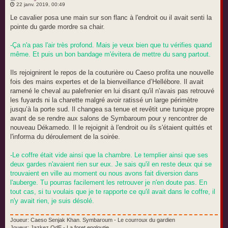
e
22 janv. 2019, 00:49
s
s
Le cavalier posa une main sur son flanc à l'endroit ou il avait senti la
a
pointe du garde mordre sa chair.
g
e
-Ça n'a pas l'air très profond. Mais je veux bien que tu vérifies quand
même. Et puis un bon bandage m'évitera de mettre du sang partout.
Ils rejoignirent le repos de la couturière ou Caeso profita une nouvelle
fois des mains expertes et de la bienveillance d’Hellébore. Il avait
ramené le cheval au palefrenier en lui disant qu'il n'avais pas retrouvé
les fuyards ni la charette malgré avoir ratissé un large périmètre
jusqu’à la porte sud. Il changea sa tenue et revêtit une tunique propre
avant de se rendre aux salons de Symbaroum pour y rencontrer de
nouveau Dékamedo. Il le rejoignit à l'endroit ou ils s'étaient quittés et
l'informa du déroulement de la soirée.
-Le coffre était vide ainsi que la chambre. Le templier ainsi que ses
deux gardes n'avaient rien sur eux. Je sais qu'il en reste deux qui se
trouvaient en ville au moment ou nous avons fait diversion dans
l'auberge. Tu pourras facilement les retrouver je n'en doute pas. En
tout cas, si tu voulais que je te rapporte ce qu'il avait dans le coffre, il
n'y avait rien, je suis désolé.
Joueur: Caeso Senjak Khan. Symbaroum - Le courroux du gardien
Joueur: Jazkez OdE - La foret engloutie