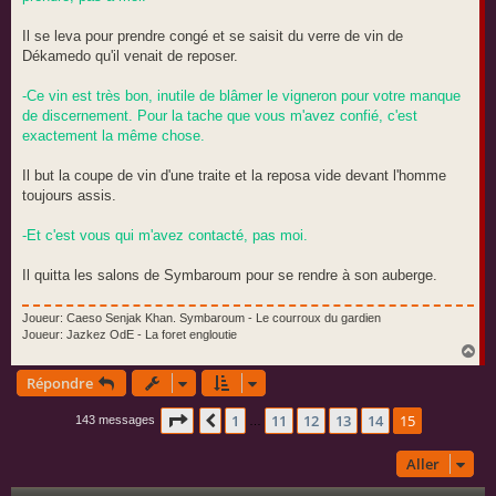
Il se leva pour prendre congé et se saisit du verre de vin de
Dékamedo qu'il venait de reposer.
-Ce vin est très bon, inutile de blâmer le vigneron pour votre manque
de discernement. Pour la tache que vous m'avez confié, c'est
exactement la même chose.
Il but la coupe de vin d'une traite et la reposa vide devant l'homme
toujours assis.
-Et c'est vous qui m'avez contacté, pas moi.
Il quitta les salons de Symbaroum pour se rendre à son auberge.
Joueur: Caeso Senjak Khan. Symbaroum - Le courroux du gardien
Joueur: Jazkez OdE - La foret engloutie
H
a
Répondre
u
t
Page
15
sur
15
1
11
12
13
14
15
Précédent
143 messages
…
Aller