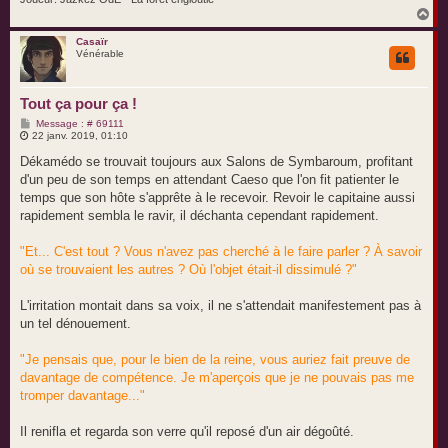
H
a
u
Casaïr
Vénérable
t
Tout ça pour ça !
M
Message : # 69111
e
22 janv. 2019, 01:10
s
s
Dékamédo se trouvait toujours aux Salons de Symbaroum, profitant
a
d'un peu de son temps en attendant Caeso que l'on fit patienter le
g
e
temps que son hôte s'apprête à le recevoir. Revoir le capitaine aussi
rapidement sembla le ravir, il déchanta cependant rapidement.
"Et... C'est tout ? Vous n'avez pas cherché à le faire parler ? À savoir
où se trouvaient les autres ? Où l'objet était-il dissimulé ?"
L'irritation montait dans sa voix, il ne s'attendait manifestement pas à
un tel dénouement.
"Je pensais que, pour le bien de la reine, vous auriez fait preuve de
davantage de compétence. Je m'aperçois que je ne pouvais pas me
tromper davantage..."
Il renifla et regarda son verre qu'il reposé d'un air dégoûté.