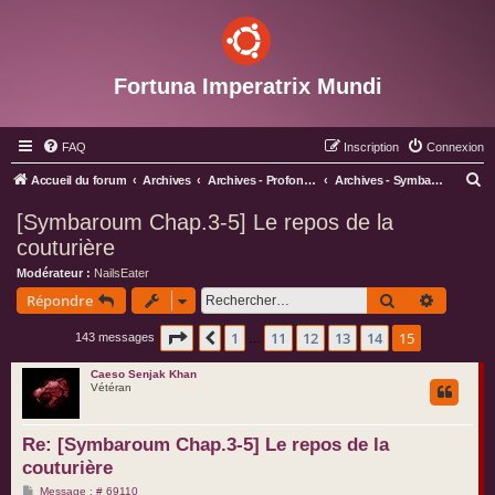
Fortuna Imperatrix Mundi
FAQ
Inscription
Connexion
R
Accueil du forum
Archives
Archives - Profondeurs
Archives - Symbaroum
e
[Symbaroum Chap.3-5] Le repos de la
c
couturière
h
Modérateur :
NailsEater
e
Rechercher
Recherc
Répondre
r
Page
15
sur
15
1
11
12
13
14
15
Précédent
143 messages
…
c
h
Caeso Senjak Khan
Vétéran
e
r
Re: [Symbaroum Chap.3-5] Le repos de la
couturière
M
Message : # 69110