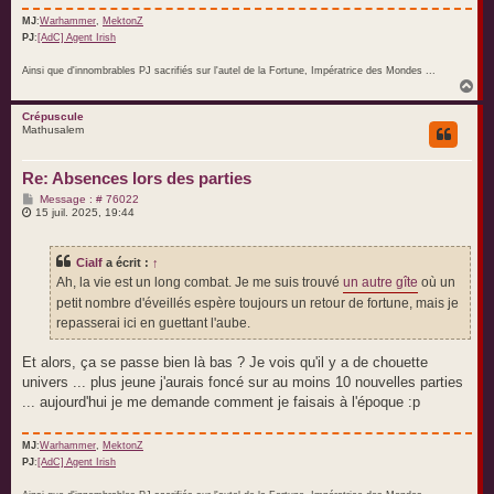
MJ
:
Warhammer
,
MektonZ
PJ
:
[AdC] Agent Irish
Ainsi que d'innombrables PJ sacrifiés sur l'autel de la Fortune, Impératrice des Mondes ...
H
a
u
Crépuscule
Mathusalem
t
Re: Absences lors des parties
M
Message : # 76022
e
15 juil. 2025, 19:44
s
s
a
Cialf
a écrit :
↑
g
e
Ah, la vie est un long combat. Je me suis trouvé
un autre gîte
où un
petit nombre d'éveillés espère toujours un retour de fortune, mais je
repasserai ici en guettant l'aube.
Et alors, ça se passe bien là bas ? Je vois qu'il y a de chouette
univers ... plus jeune j'aurais foncé sur au moins 10 nouvelles parties
... aujourd'hui je me demande comment je faisais à l'époque :p
MJ
:
Warhammer
,
MektonZ
PJ
:
[AdC] Agent Irish