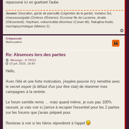
e
repasserai ici en guettant l'aube.
Joueur:
Deucalion, garde de patrouille (Légendes de la garde). Iontaise Sul,
chasseuse/guide (Ombres d'Esteren). Eccomar fils de Lucterios, druide
(Oikoumenè). Haytham, voleur/soldat déserteur (Conan d6). Nakajima Koebi,
mechapsychologue (Mekton Z).
H
a
u
Crépuscule
Mathusalem
t
Re: Absences lors des parties
M
Message : # 76021
e
15 juil. 2025, 19:40
s
s
Hello,
a
g
e
Avec l'été et une forte motivation, j'espère pouvoir m'y remettre avec
le secret espoir (à défaut d'un jour être star) de réanimer mes
campagnes à la rentrée.
Le forum semble remis ... mais quand même, je suis pas 100%
rassuré, je vais voir si j'arrive à recopier l'essentiel pour les 2 parties
sur les forums que j'avais préparé pour.
Resteras à voir si les héros répondront à l'appel