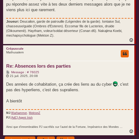
a
pu répondre assez vite à tes deux derniers messages alors que je ne
g
e
viens plus ici que rarement.
Joueur:
Deucalion, garde de patrouille (Légendes de la garde). Iontaise Sul,
chasseuse/guide (Ombres d'Esteren). Eccomar fils de Lucterios, druide
(Oikoumenè). Haytham, voleur/soldat déserteur (Conan d6). Nakajima Koebi,
mechapsychologue (Mekton Z).
H
a
u
Crépuscule
Mathusalem
t
Re: Absences lors des parties
M
Message : # 76025
e
21 juil. 2025, 20:08
s
s
Des années de cohabitation, ça crée des liens au du cyber
, c'est
a
pas des hyperliens, c'est des supraliens.
g
e
A bientôt
MJ
:
Warhammer
,
MektonZ
PJ
:
[AdC] Agent Irish
Ainsi que d'innombrables PJ sacrifiés sur l'autel de la Fortune, Impératrice des Mondes ...
H
a