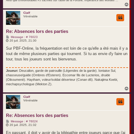
Ainsi que d'innombrables PJ sacrifiés sur l'autel de la Fortune, Impératrice des Mondes ...
H
a
u
Cialf
Vénérable
t
Re: Absences lors des parties
M
Message : # 76023
e
20 juil. 2025, 21:30
s
s
Sur PBF-Online, la fréquentation est loin de ce qu'elle a été mais il y a
a
tout de même plusieurs parties qui tournent. Si tu as envie d'y faire un
g
e
tour, tous les joueurs sont les bienvenus.
Joueur:
Deucalion, garde de patrouille (Légendes de la garde). Iontaise Sul,
chasseuse/guide (Ombres d'Esteren). Eccomar fils de Lucterios, druide
(Oikoumenè). Haytham, voleur/soldat déserteur (Conan d6). Nakajima Koebi,
mechapsychologue (Mekton Z).
H
a
u
Cialf
Vénérable
t
Re: Absences lors des parties
M
Message : # 76024
e
20 juil. 2025, 21:32
s
s
En passant, il doit y avoir de la télépathie entre joueurs parce que j'ai